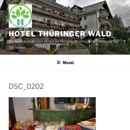
Zum
Inhalt
springen
HOTEL THÜRINGER WALD
Ihr tierfreundliches Hotel im Herzen Thüringens, Erholung für
Senioren
Menü
DSC_0202